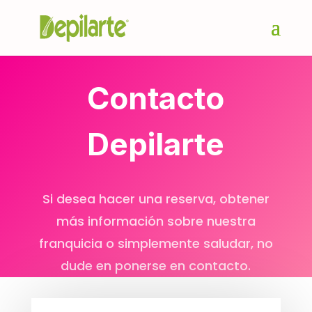
Contacto
Depilarte
Si desea hacer una reserva, obtener
más información sobre nuestra
franquicia o simplemente saludar, no
dude en ponerse en contacto.