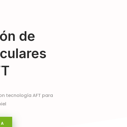
ión de
culares
FT
con tecnología AFT para
iel
TA