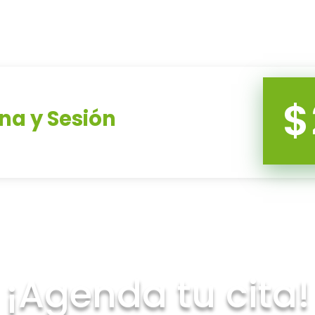
$
ona y Sesión
¡
Agenda tu cita!